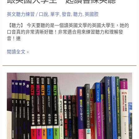
以
讓
英文聽力練習
/
口說
,
單字
,
發音
,
聽力
,
英國腔
你
說
【聽力】 今天要聽的是一個讀英國文學的英國大學生，她的
一
口音真的非常清晰好聽！非常適合用來練習聽力和理解發
口
音！連
好
聽
跟
閱讀全文 »
的
英
英
國
國
大
腔
學
｜
生
用
一
跟
起
讀
讀
練
書
習
練
打
英
造
聽
自