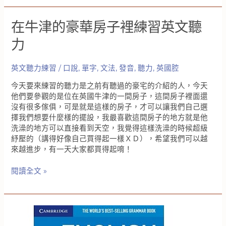
英
式
在牛津的豪華房子裡練習英文聽
發
音
力
練
習-
英文聽力練習
/
口說
,
單字
,
文法
,
發音
,
聽力
,
英國腔
持
續
今天要來練習的聽力是之前有聽過的豪宅的介紹的人，今天
跟
他們要參觀的是位在英國牛津的一間房子，這間房子裡面還
讀
沒有很多傢俱，可是就是這樣的房子，才可以讓我們自己選
的
擇我們想要什麼樣的擺設，我最喜歡這間房子的地方就是他
動
洗澡的地方可以直接看到天空，我覺得這樣洗澡的時候超級
力
紓壓的（講得好像自己買得起一樣ＸＤ），希望我們可以越
來越進步，有一天大家都買得起唷！
在
閱讀全文 »
牛
津
的
豪
華