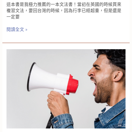
這本書是我極力推薦的一本文法書！當初在英國的時候買來
複習文法，要回台灣的時候，因為行李已經超重，但是還是
一定要
超
閱讀全文 »
強
大
的
英
文
文
法
書-
該
如
何
使
用
English
Grammar
in