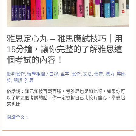
然
流
利
口
說，
從
雅思定心丸 – 雅思應試技巧｜用
今
15分鐘，讓你完整的了解雅思這
天
開
個考試的內容！
始
累
積
批判寫作
,
留學相關
/
口說
,
單字
,
寫作
,
文法
,
發音
,
聽力
,
英國
你
腔
,
閱讀
,
雅思
的
俗話說：知己知彼百戰百勝，考雅思也是如此呀，如果你可
英
以了解這個考試的話，你一定會對自己比較有信心，準備起
文
來也比
實
力
雅
閱讀全文 »
｜
思
破
定
解
心