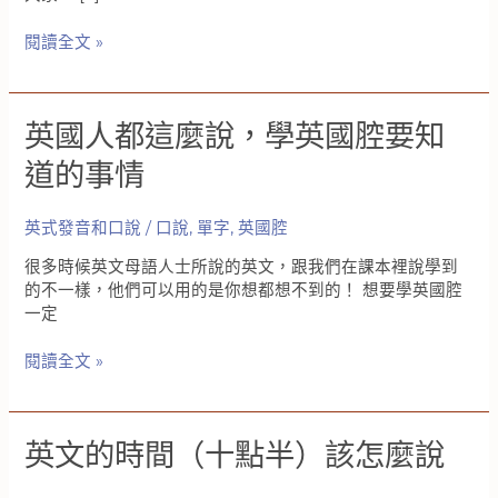
為
閱讀全文 »
什
麼
要
英國人都這麼說，學英國腔要知
學
好
道的事情
英
文，
英式發音和口說
/
口說
,
單字
,
英國腔
學
好
很多時候英文母語人士所說的英文，跟我們在課本裡說學到
英
的不一樣，他們可以用的是你想都想不到的！ 想要學英國腔
文
一定
的
重
英
閱讀全文 »
要
國
性-
人
我
都
的
英文的時間（十點半）該怎麼說
這
澳
麼
洲