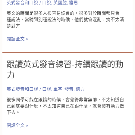
說，
英式發音和口說
/
口說
,
英國腔
,
雅思
英
學
國
英
英文的時間是很多人很容易誤會的，很多對於時間都只會一
遊
國
種說法，當聽到別種說法的時候，他們就會混亂，搞不太清
記
腔
楚對方
要
知
英
閱讀全文 »
道
文
的
的
事
時
跟讀英式發音練習-持續跟讀的動
情
間
（十
力
點
半）
英式發音和口說
/
口說
,
單字
,
發音
,
聽力
該
怎
很多同學可能在跟讀的時候，會覺得非常無聊，不太知道自
麼
己到底要跟什麼，不太知道自己在跟什麼，就會沒有動力做
說
下去。
跟
閱讀全文 »
讀