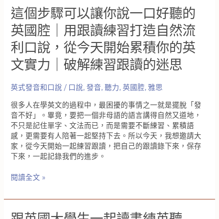
Use
這個步驟可以讓你說一口好聽的
英國腔｜用跟讀練習打造自然流
利口說，從今天開始累積你的英
文實力｜破解練習跟讀的迷思
英式發音和口說
/
口說
,
發音
,
聽力
,
英國腔
,
雅思
很多人在學英文的過程中，最困擾的事情之一就是擺脫「發
音不好」。畢竟，要把一個非母語的語言講得自然又道地，
不只是記住單字、文法而已，而是需要不斷練習、累積語
感，更需要有人陪著一起堅持下去。所以今天，我想邀請大
家，從今天開始一起練習跟讀，把自己的跟讀錄下來，保存
下來，一起記錄我們的進步。
這
閱讀全文 »
個
步
驟
跟英國大學生一起讀書練英聽
可