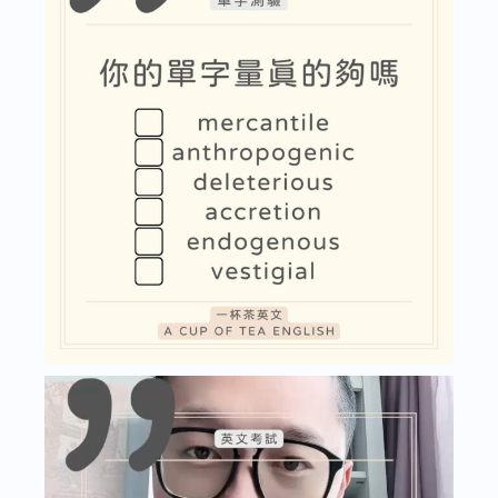
文
口
說？
｜
如
何
說
出
自
然
流
暢
英
文