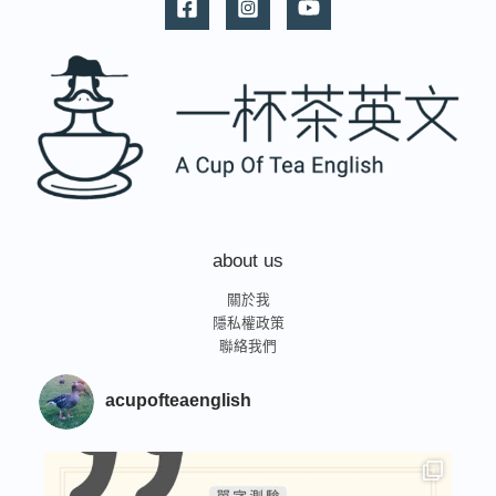
｜
擺
脫
中
式
英
文！
如
何
用
正
about us
確
方
關於我
法
隱私權政策
練
聯絡我們
成
自
然
acupofteaenglish
流
利
的
英