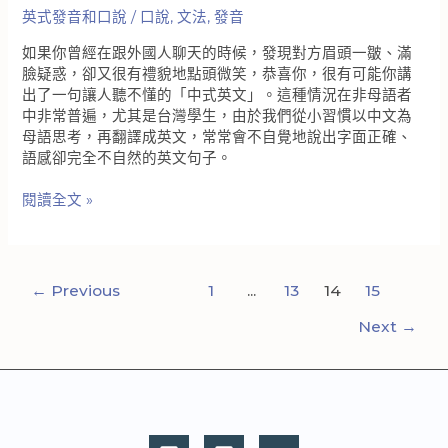
思
英式發音和口說
/
口說
,
文法
,
發音
這
如果你曾經在跟外國人聊天的時候，發現對方眉頭一皺、滿
個
臉疑惑，卻又很有禮貌地點頭微笑，恭喜你，很有可能你講
考
出了一句讓人聽不懂的「中式英文」。這種情況在非母語者
試
中非常普遍，尤其是台灣學生，由於我們從小習慣以中文為
的
母語思考，再翻譯成英文，常常會不自覺地說出字面正確、
內
語感卻完全不自然的英文句子。
容！
如
閱讀全文 »
何
避
免
英
←
Previous
1
...
13
14
15
文
口
Next
→
說
「中
式
英
文」