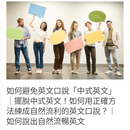
練
丸
習
–
跟
雅
讀
思
的
應
迷
試
思
技
巧
｜
用
15
分
鐘，
讓
如何避免英文口說「中式英文」
你
完
｜擺脫中式英文！如何用正確方
整
法練成自然流利的英文口說？｜
的
了
如何說出自然流暢英文
解
雅