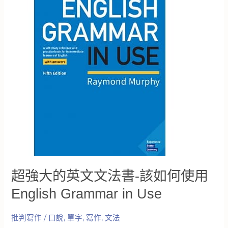
房
子
裡
練
習
英
文
聽
力
超強大的英文文法書-該如何使用
English Grammar in Use
批判寫作
/
口說
,
單字
,
寫作
,
文法