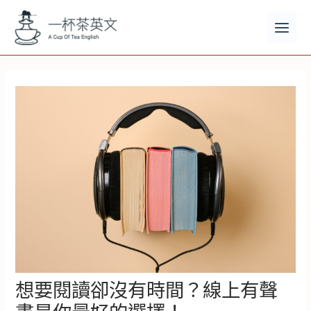
跳
至
主
MAI
要
MEN
內
容
想要閱讀卻沒有時間？線上有聲