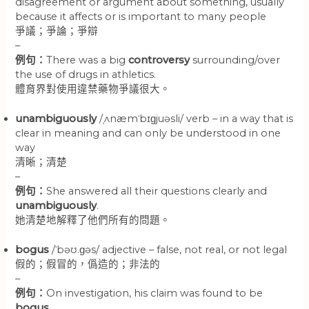
disagreement or argument about something, usually
because it affects or is important to many people
爭議；爭論；爭辯
–
例句：
There was a big
controversy
surrounding/over
the use of drugs in athletics.
體育界對使用違禁藥物爭議很大。
unambiguously
/ˌʌnæmˈbɪɡjuəsli/ verb – in a way that is
clear in meaning and can only be understood in one
way
清晰；清楚
–
例句：
She answered all their questions clearly and
unambiguously
.
她清楚地解釋了他們所有的問題。
bogus
/ˈbəʊ.ɡəs/ adjective – false, not real, or not legal
假的；假冒的，僞造的；非法的
–
例句：
On investigation, his claim was found to be
bogus
.