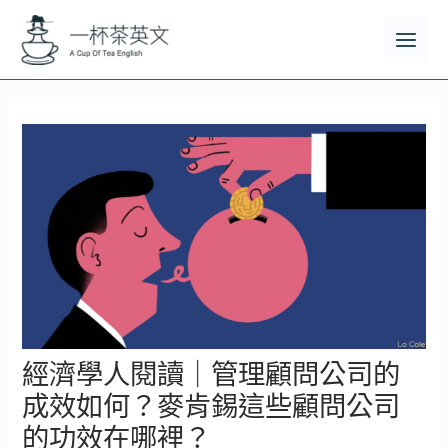
跳
至
主
MAI
要
MEN
內
容
經濟學人閱讀｜管理顧問公司的
成效如何？麥肯錫這些顧問公司
的功效在哪裡？