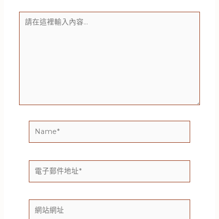
請
在
這
裡
輸
入
內
容...
Name*
電
子
郵
件
網
地
站
址