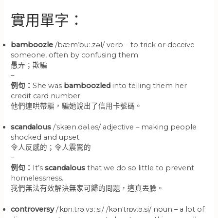
實用單字：
bamboozle
/bæmˈbuː.zəl/ verb – to trick or deceive
someone, often by confusing them
愚弄；欺騙
–
例句：
She was
bamboozled
into telling them her
credit card number.
他們連哄帶騙，騙她說出了信用卡號碼。
scandalous
/ˈskæn.dəl.əs/ adjective – making people
shocked and upset
令人反感的；令人震驚的
–
例句：
It’s
scandalous
that we do so little to prevent
homelessness.
我們無法有效解決無家可歸的問題，這真丟臉。
controversy
/ˈkɒn.trə.vɜː.si/ /kənˈtrɒv.ə.si/ noun – a lot of