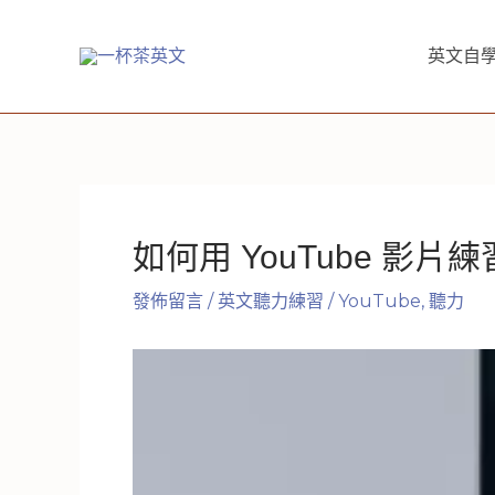
跳
至
英文自學
主
要
內
容
如何用 YouTube 
發佈留言
/
英文聽力練習
/
YouTube
,
聽力