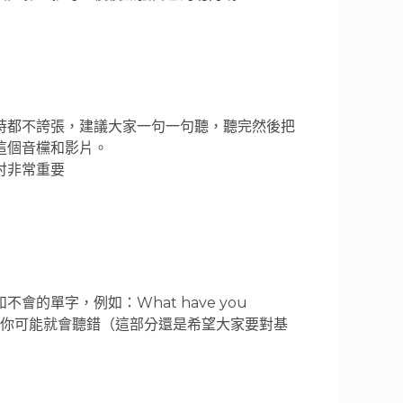
時都不誇張，建議大家一句一句聽，聽完然後把
這個音欓和影片。
討非常重要
單字，例如：What have you
的話，那你可能就會聽錯（這部分還是希望大家要對基