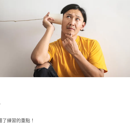
？
錯了練習的重點！