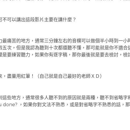
可不可以講出這段影片主要在講什麼？
力最痛苦的地方，通常三分鐘左右的音欓可以做個半小時到一小
四五次，但是我認為聽到十次都還聽不懂，那可能就是你不適合
裡是要練習聽力，如果你有逐字稿，那你最後就是要去檢討，檢
來，盡量用紅筆！（自己就是自己最好的老師ＸＤ）
些地方，通常很多人聽不到的原因就是兩種，聽不到省略字和不會的
of you done? ，如果你對文法不熟悉，或是對省略字不熟悉
）