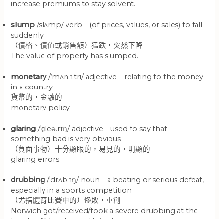
increase premiums to stay solvent.
slump
/slʌmp/ verb – (of prices, values, or sales) to fall
suddenly
（價格、價值或銷售額）猛跌，突然下降
The value of property has slumped.
monetary
/ˈmʌn.ɪ.tri/ adjective – relating to the money
in a country
貨幣的，金融的
monetary policy
glaring
/ˈɡleə.rɪŋ/ adjective – used to say that
something bad is very obvious
（負面事物）十分顯眼的，易見的，明顯的
glaring errors
drubbing
/ˈdrʌb.ɪŋ/ noun – a beating or serious defeat,
especially in a sports competition
（尤指體育比賽中的）慘敗，重創
Norwich got/received/took a severe drubbing at the