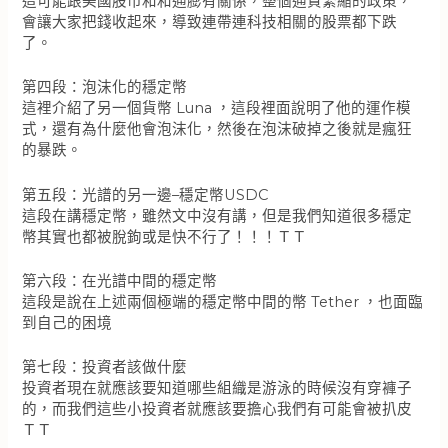
這可能跟美國股市和和通膨有關係，整個通貨緊縮的政策，
會讓大家把錢收起來，導致連帶連科技相關的股票都下跌
了。
第四段：泡沫化的穩定幣
這裡介紹了另一個貨幣 Luna ，這段裡面說明了他的運作模
式，還有為什麼他會泡沫化，然後在泡沫破掉之後就是瘋狂
的暴跌。
第五段：光譜的另一邊–穩定幣USDC
這段在講穩定幣，雖然文中沒有講，但是我們知道很多穩定
幣其實也都被脫鉤或是快不行了！！！ＴＴ
第六段：在光譜中間的穩定幣
這段是說在上述兩個極端的穩定幣中間的幣 Tether ，也面臨
到自己的困境
第七段：投資者該做什麼
投資者現在就應該要知道哪些組織是游泳的時候沒有穿褲子
的，而我們這些小投資者就應該要擔心我們有可能會被扒皮
ＴＴ