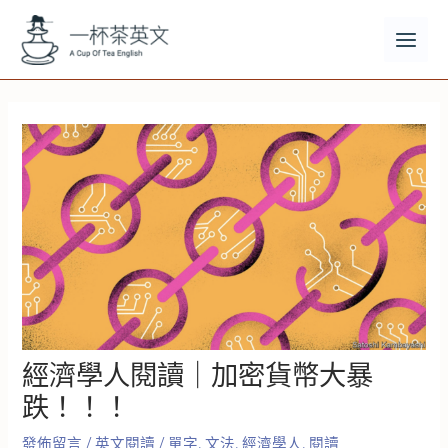
跳
至
主
MAI
要
MEN
內
容
經濟學人閱讀｜加密貨幣大暴
跌！！！
發佈留言
/
英文閱讀
/
單字
,
文法
,
經濟學人
,
閱讀