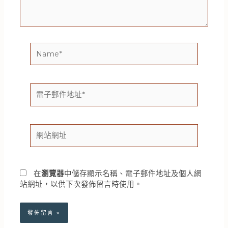
容...
Name*
電
子
郵
件
網
地
站
址
網
*
址
在
瀏覽器
中儲存顯示名稱、電子郵件地址及個人網
站網址，以供下次發佈留言時使用。