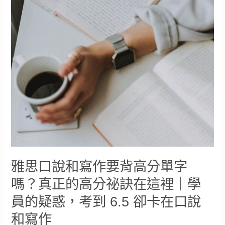
差
一
點
點
｜
雅
思
卡
關
了
怎
麼
辦？
真
正
讓
雅思口說和寫作要背高分單字
你
分
嗎？真正的高分祕訣在這裡｜學
數
員的疑惑，考到 6.5 卻卡在口說
卡
住
和寫作
的