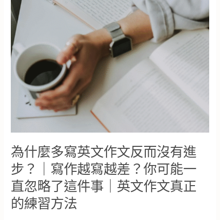
嗎？
真
正
的
高
分
祕
訣
在
這
裡
｜
學
員
的
為什麼多寫英文作文反而沒有進
疑
惑，
步？｜寫作越寫越差？你可能一
考
直忽略了這件事｜英文作文真正
到
6.5
的練習方法
卻
卡