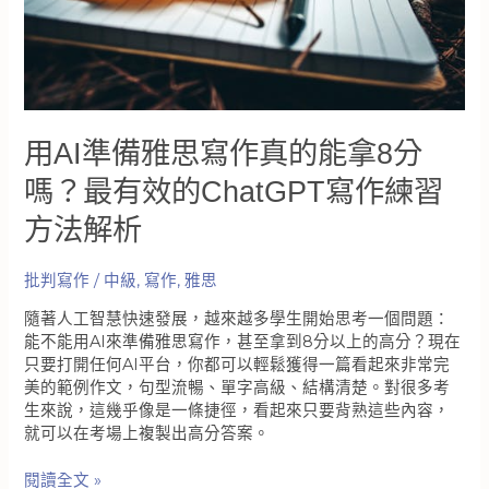
最
有
效
的
雅
思
用AI準備雅思寫作真的能拿8分
準
備
嗎？最有效的ChatGPT寫作練習
技
方法解析
巧
與
人
批判寫作
/
中級
,
寫作
,
雅思
工
智
隨著人工智慧快速發展，越來越多學生開始思考一個問題：
慧
能不能用AI來準備雅思寫作，甚至拿到8分以上的高分？現在
學
只要打開任何AI平台，你都可以輕鬆獲得一篇看起來非常完
習
美的範例作文，句型流暢、單字高級、結構清楚。對很多考
解
生來說，這幾乎像是一條捷徑，看起來只要背熟這些內容，
析
就可以在考場上複製出高分答案。
用
閱讀全文 »