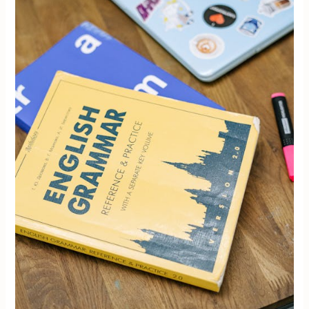
好
嗎？
多
益
被
神
話
的
真
相，
和
台
灣
職
場
不
願
面
對
的
現