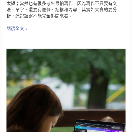
太短；當然也有很多考生最怕寫作，因為寫作不只要有文
法、單字，還要有邏輯、結構和內容。其實如果真的要分
析，聽說讀寫不能完全拆開來看。
英
閱讀全文 »
文
聽
說
讀
寫
哪
一
個
最
難？
雅
思
高
分
考
生