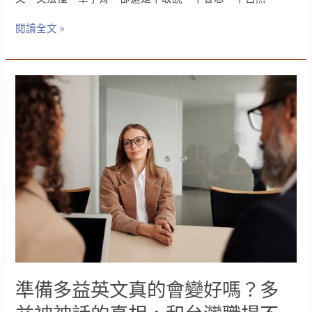
「28
閱讀全文 »
天
英
文
母
語
思
維
課」
真
的
存
在
嗎？
你
被
這
些
準備多益英文真的會變好嗎？多
英
文