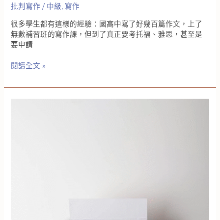
批判寫作
/
中級
,
寫作
在
口
很多學生都有這樣的經驗：國高中寫了好幾百篇作文，上了
說
無數補習班的寫作課，但到了真正要考托福、雅思，甚至是
和
要申請
寫
作
為
閱讀全文 »
什
麼
多
寫
英
文
作
文
反
而
沒
有
進
步？
｜