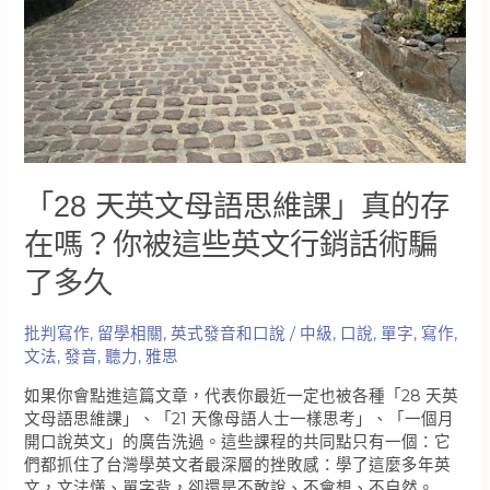
練
習
方
法
解
析
「28 天英文母語思維課」真的存
在嗎？你被這些英文行銷話術騙
了多久
批判寫作
,
留學相關
,
英式發音和口說
/
中級
,
口說
,
單字
,
寫作
,
文法
,
發音
,
聽力
,
雅思
如果你會點進這篇文章，代表你最近一定也被各種「28 天英
文母語思維課」、「21 天像母語人士一樣思考」、「一個月
開口說英文」的廣告洗過。這些課程的共同點只有一個：它
們都抓住了台灣學英文者最深層的挫敗感：學了這麼多年英
文，文法懂、單字背，卻還是不敢說、不會想、不自然。