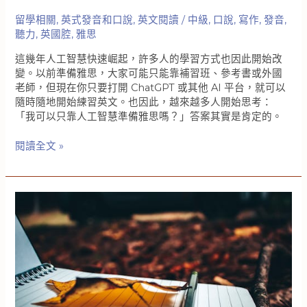
你
留學相關
,
英式發音和口說
,
英文閱讀
/
中級
,
口說
,
寫作
,
發音
,
的
聽力
,
英國腔
,
雅思
真
相
這幾年人工智慧快速崛起，許多人的學習方式也因此開始改
變。以前準備雅思，大家可能只能靠補習班、參考書或外國
老師，但現在你只要打開 ChatGPT 或其他 AI 平台，就可以
隨時隨地開始練習英文。也因此，越來越多人開始思考：
「我可以只靠人工智慧準備雅思嗎？」答案其實是肯定的。
可
閱讀全文 »
以
用
AI
準
備
雅
思
嗎？
新
時
代