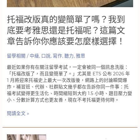
實
托福改版真的變簡單了嗎？我到
底要考雅思還是托福呢？這篇文
章告訴你你應該要怎麼樣選擇！
留學相關
/
中級
,
口說
,
寫作
,
聽力
,
雅思
最近如果你有在關注留學考試，一定會被同一個訊息洗版：
「托福改版了，而且變簡單了。」尤其是 ETS 公布 2026 年
1 月將迎來托福史上最大一次改版後，網路上的討論瞬間爆
炸，補習班、代辦、社群貼文幾乎都在告訴你同一件事：托
福考試變得更生活化、時間縮短到大約 1.5 小時、題目壓力變
小、分數計算方式也更友善，現在不考托福更待何時。
托
閱讀全文 »
福
改
版
真