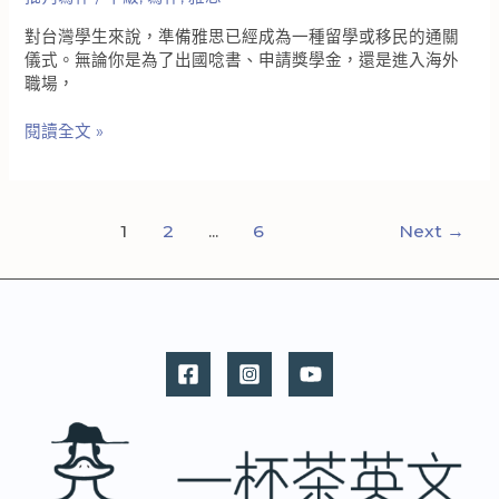
文
對台灣學生來說，準備雅思已經成為一種留學或移民的通關
真
儀式。無論你是為了出國唸書、申請獎學金，還是進入海外
正
職場，
的
練
雅
閱讀全文 »
習
思
方
寫
法
作
怎
1
2
...
6
Next
→
麼
拿
高
分？
雅
思
培
訓
的
考
官