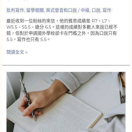
不
批判寫作
,
留學相關
,
英式發音和口說
/
中級
,
口說
,
寫作
是
運
最近收到一位粉絲的來信，他的雅思成績是 R7、L7、
氣，
W5.5、S5.5、總分 6.5。這樣的成績對多數人來說已經不
而
錯，但對於申請國外學校卻卡在門檻之外，因為口說只有
是
5.5，寫作也只有 5.5。
方
法
雅
閱讀全文 »
思
口
說
和
寫
作
要
背
高
分
單
字