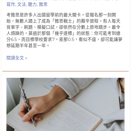
章
寫作
,
文法
,
聽力
,
雅思
告
考雅思是許多人出國留學前的最大關卡。從報名那一刻開
訴
始，無數人踏上了成為「雅思戰士」的艱辛旅程。有人每天
你
背單字、刷題、模擬口試，卻依然在分數上原地踏步。最令
你
人煩躁的，莫過於那個「幾乎達標」的狀態：你可能考到總
應
分6.5，而目標學校要求7。差那0.5，看似不遠，卻可能讓夢
該
想延期半年甚至一年。
要
怎
每
閱讀全文 »
麼
個
樣
雅
選
思
擇！
戰
士
都
懂
的
痛：
明
明