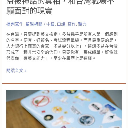
益被神話的真相，和台灣職場不
行
願面對的現實
銷
話
術
批判寫作
,
留學相關
/
中級
,
口說
,
寫作
,
聽力
騙
了
在台灣，只要提到英文檢定，多益幾乎是所有人第一個想到
多
的名字。便宜、好報名、考試流程單純，而且最重要的是，
久
人力銀行上面真的會寫「多益幾分以上」。這讓多益在台灣
形成了一種非常安全的信仰，只要你有一張成績單，好像就
代表你「有英文能力」，至少在履歷上是這樣。
準
閱讀全文 »
備
多
益
英
文
真
的
會
變