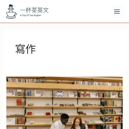
跳
至
主
MAI
要
MEN
內
容
寫作