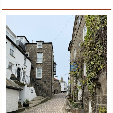
AI
準
備
雅
思
寫
作
真
的
能
拿
8
分
嗎？
最
有
效
的
ChatGPT
寫
作