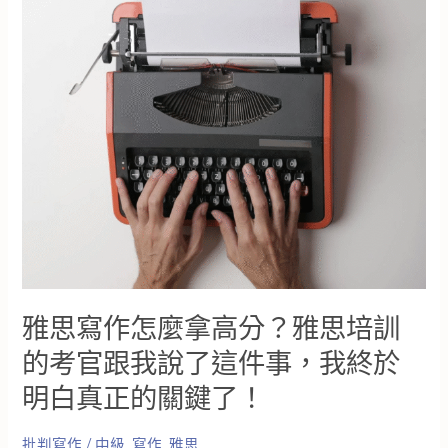
寫
作
越
寫
越
差？
你
可
能
一
直
忽
略
了
這
雅思寫作怎麼拿高分？雅思培訓
件
事
的考官跟我說了這件事，我終於
｜
明白真正的關鍵了！
英
文
作
批判寫作
/
中級
,
寫作
,
雅思