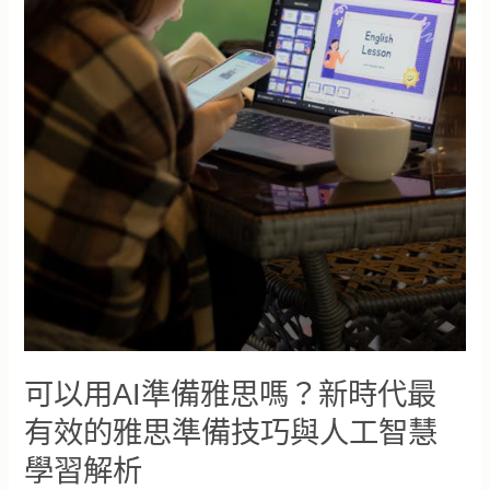
都
該
懂
的
四
技
能
訓
練
邏
輯
｜
你
的
英
文
老
可以用AI準備雅思嗎？新時代最
師
不
有效的雅思準備技巧與人工智慧
會
學習解析
告
訴