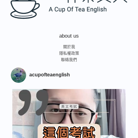
跟
我
說
了
這
件
about us
事，
我
關於我
終
隱私權政策
於
聯絡我們
明
白
acupofteaenglish
真
正
的
關
鍵
了！