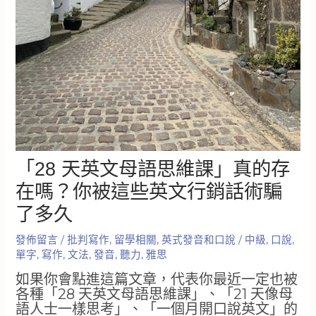
「28 天英文母語思維課」真的存
在嗎？你被這些英文行銷話術騙
了多久
發佈留言
/
批判寫作
,
留學相關
,
英式發音和口說
/
中級
,
口說
,
單字
,
寫作
,
文法
,
發音
,
聽力
,
雅思
如果你會點進這篇文章，代表你最近一定也被
各種「28 天英文母語思維課」、「21 天像母
語人士一樣思考」、「一個月開口說英文」的