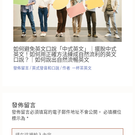
如何避免英文口說「中式英文」｜擺脫中式
英文！如何用正確方法練成自然流利的英文
口說？｜如何說出自然流暢英文
發佈留言
/
英式發音和口說
/ 作者:
一杯茶英文
發佈留言
發佈留言必須填寫的電子郵件地址不會公開。
必填欄位
標示為
*
請