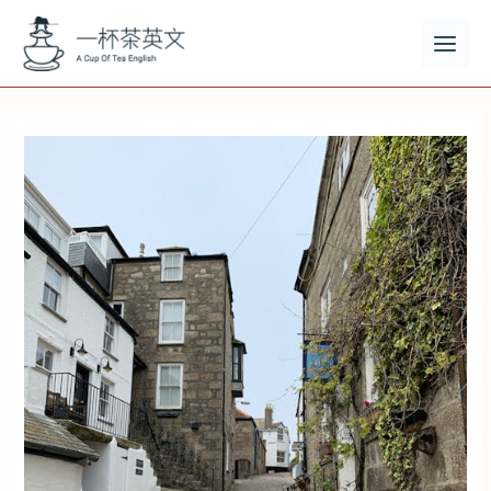
跳
至
主
MAI
要
MEN
內
容