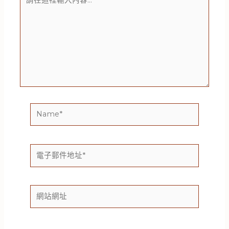
在
這
裡
輸
入
內
容...
Name*
電
子
郵
件
網
地
站
址
網
*
址