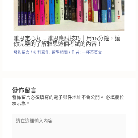
雅思定心丸 – 雅思應試技巧｜用15分鐘，讓
你完整的了解雅思這個考試的內容！
發佈留言
/
批判寫作
,
留學相關
/ 作者:
一杯茶英文
發佈留言
發佈留言必須填寫的電子郵件地址不會公開。
必填欄位
標示為
*
請
在
這
裡