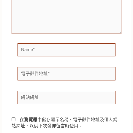
輸
入
內
容...
Name*
電
子
郵
件
網
地
站
址
網
*
址
在
瀏覽器
中儲存顯示名稱、電子郵件地址及個人網
站網址，以供下次發佈留言時使用。