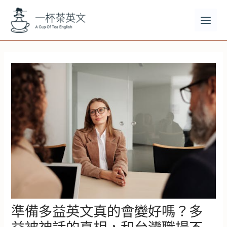
跳
至
主
MAI
要
MEN
內
容
準備多益英文真的會變好嗎？多