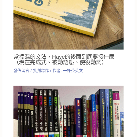
常搞混的文法，Have的後面到底要接什麼
（現在完成式、被動語態、使役動詞）
發佈留言
/
批判寫作
/ 作者:
一杯茶英文