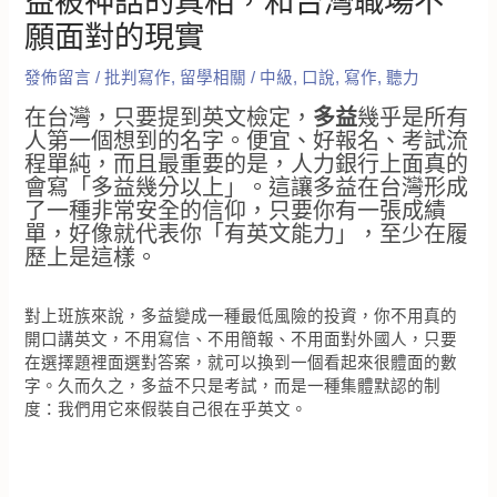
益被神話的真相，和台灣職場不
願面對的現實
發佈留言
/
批判寫作
,
留學相關
/
中級
,
口說
,
寫作
,
聽力
在台灣，只要提到英文檢定，
多益
幾乎是所有
人第一個想到的名字。便宜、好報名、考試流
程單純，而且最重要的是，人力銀行上面真的
會寫「多益幾分以上」。這讓多益在台灣形成
了一種非常安全的信仰，只要你有一張成績
單，好像就代表你「有英文能力」，至少在履
歷上是這樣。
對上班族來說，多益變成一種最低風險的投資，你不用真的
開口講英文，不用寫信、不用簡報、不用面對外國人，只要
在選擇題裡面選對答案，就可以換到一個看起來很體面的數
字。久而久之，多益不只是考試，而是一種集體默認的制
度：我們用它來假裝自己很在乎英文。