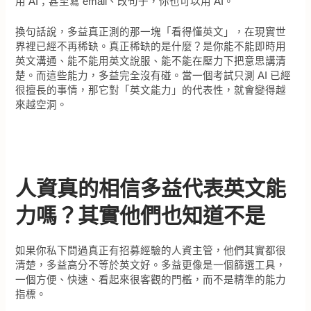
用 AI；甚至寫 email、改句子，你也可以用 AI。
換句話說，多益真正測的那一塊「看得懂英文」，在現實世
界裡已經不再稀缺。真正稀缺的是什麼？是你能不能即時用
英文溝通、能不能用英文說服、能不能在壓力下把意思講清
楚。而這些能力，多益完全沒有碰。當一個考試只測 AI 已經
很擅長的事情，那它對「英文能力」的代表性，就會變得越
來越空洞。
人資真的相信多益代表英文能
力嗎？其實他們也知道不是
如果你私下問過真正有招募經驗的人資主管，他們其實都很
清楚，多益高分不等於英文好。多益更像是一個篩選工具，
一個方便、快速、看起來很客觀的門檻，而不是精準的能力
指標。