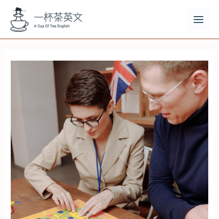
跳
至
主
MAI
要
MEN
內
容