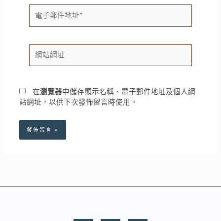
電
子
郵
件
網
地
站
址
網
*
址
在
瀏覽器
中儲存顯示名稱、電子郵件地址及個人網
站網址，以供下次發佈留言時使用。