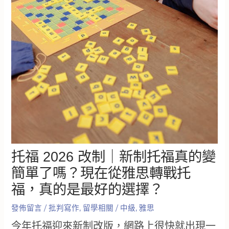
托福 2026 改制｜新制托福真的變
簡單了嗎？現在從雅思轉戰托
福，真的是最好的選擇？
發佈留言
/
批判寫作
,
留學相關
/
中級
,
雅思
今年托福迎來新制改版，網路上很快就出現一