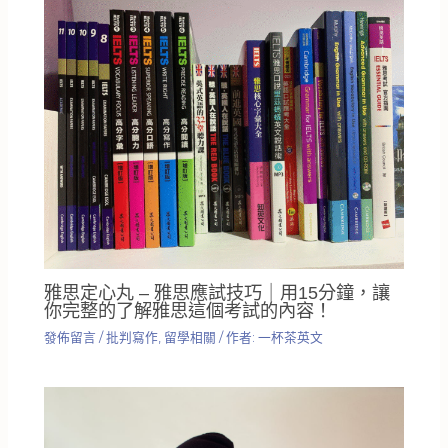
雅思定心丸 – 雅思應試技巧｜用15分鐘，讓
你完整的了解雅思這個考試的內容！
發佈留言
/
批判寫作
,
留學相關
/ 作者:
一杯茶英文