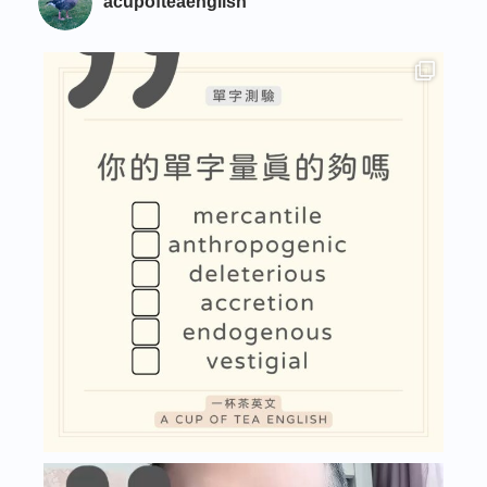
acupofteaenglish