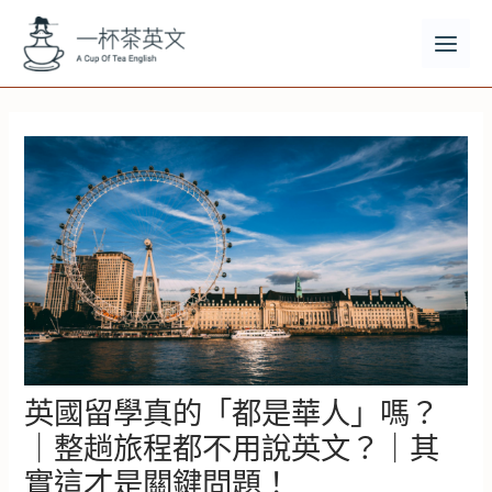
跳
至
主
MAI
要
MEN
內
容
英國留學真的「都是華人」嗎？
｜整趟旅程都不用說英文？｜其
實這才是關鍵問題！