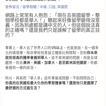
發佈留言
/
留學相關
/
中級
,
口說
,
英國腔
網路上常常有人抱怨：「現在去英國留學，整
個學校都是華人！」聽起來好像留學變得沒意
義，因為到處都是講中文的人。但這個說法真
的正確嗎？還是我們只是誤解了留學的真正目
的？
事實上，華人佔了世界人口的
1/5以上
，也就是說，在一個多
元的環境裡，除非學校刻意設立種族比例限制，否則
你本來
就有很高的機率會遇到華人
。這不是英國的問題，而是全球
趨勢，你去
澳洲、美國、加拿大、甚至歐洲其他國家
，你都
會遇到一樣的狀況。
所以，與其把「華人多」這件事當成問題，不如問問自己：
你真的在英國有最大化你的學習機會嗎？還是你只是選擇了
最舒適的方式過生活？