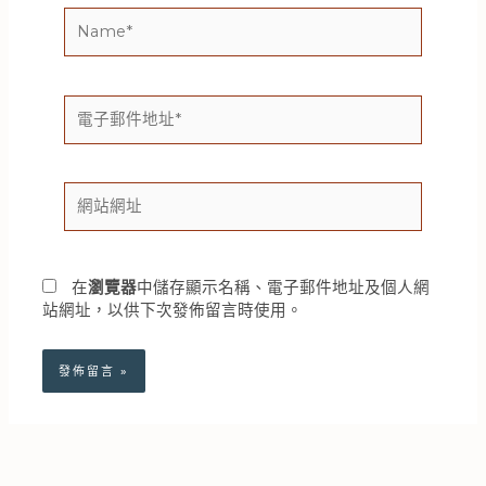
Name*
電
子
郵
件
網
地
站
址
網
*
址
在
瀏覽器
中儲存顯示名稱、電子郵件地址及個人網
站網址，以供下次發佈留言時使用。