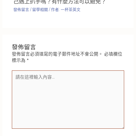
己遇上扒手嗎？有什麼方法可以避免？
發佈留言
/
留學相關
/ 作者:
一杯茶英文
發佈留言
發佈留言必須填寫的電子郵件地址不會公開。
必填欄位
標示為
*
請
在
這
裡
輸
入
內
容...