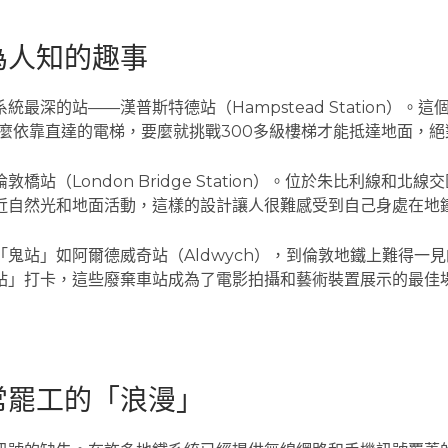
為人知的趣事
最深的站——漢普斯特德站（Hampstead Station）。
麼依靠直達的電梯，要麼就挑戰300多級樓梯才能抵達地面，
站（London Bridge Station）。位於朱比利線和
近自然光和地面活動，這樣的設計讓人很難感受到自己身處在地
鬼站」如阿爾德威奇站（Aldwych），到倫敦地鐵上難得一
站」打卡，這些廢棄車站成為了電影拍攝和藝術裝置展示的最佳
常罷工的「浪漫」