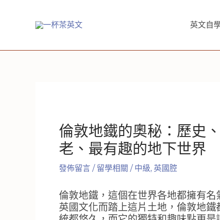
跳
至
英文自學
主
要
內
容
倫敦地鐵的奧秘：歷史、
老、最有趣的地下世界
發佈留言
/
留學相關
/
中級
,
英國腔
倫敦地鐵，這個在世界各地都擁有名
英國文化而踏上這片土地，倫敦地鐵
統都悠久，而它的獨特和趣味點更是