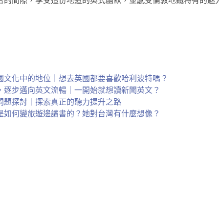
台的間隙，享受這份地道的英式幽默，並感受倫敦地鐵特有的魅
國文化中的地位｜想去英國都要喜歡哈利波特嗎？
，逐步邁向英文流暢｜一開始就想讀新聞英文？
問題探討｜探索真正的聽力提升之路
是如何變旅遊邊讀書的？她對台灣有什麼想像？