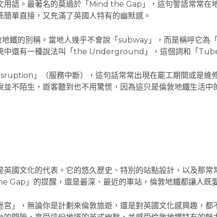
語。最著名的莫過於「Mind the Gap」，這句警語常常
既簡單直接，又充滿了英國人特有的幽默感。
敦地鐵的別稱。當地人幾乎不會說「subway」，而是稱呼它為
還有一種說法叫「the Underground」，這個詞和「T
 disruption」（服務中斷），這句話常常出現在罷工期間
說並不陌生，遊客聽到也不用驚慌，因為這只是倫敦地鐵生活中
是英國文化的代表。它的悠久歷史、特別的站點設計，以及那常
the Gap」的提醒，還是最深、最近的車站，倫敦地鐵都讓人既
迷宮」，無論你是計劃來倫敦旅遊，還是對英國文化感興趣，都