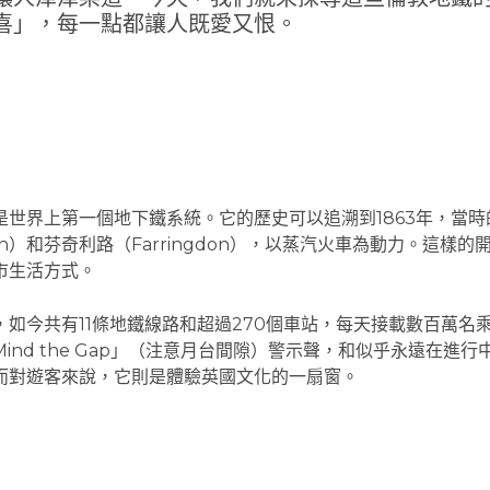
喜」，每一點都讓人既愛又恨。
世界上第一個地下鐵系統。它的歷史可以追溯到1863年，當時的大都會
on）和芬奇利路（Farringdon），以蒸汽火車為動力。這
市生活方式。
如今共有11條地鐵線路和超過270個車站，每天接載數百萬名
nd the Gap」（注意月台間隙）警示聲，和似乎永遠在進
而對遊客來說，它則是體驗英國文化的一扇窗。