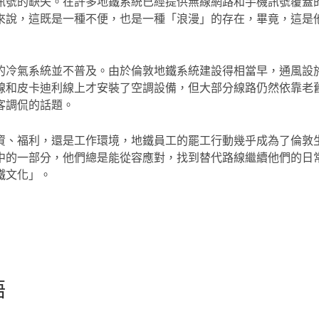
訊號的缺失。在許多地鐵系統已經提供無線網路和手機訊號覆蓋
來說，這既是一種不便，也是一種「浪漫」的存在，畢竟，這是
的冷氣系統並不普及。由於倫敦地鐵系統建設得相當早，通風設
線和皮卡迪利線上才安裝了空調設備，但大部分線路仍然依靠老
客調侃的話題。
資、福利，還是工作環境，地鐵員工的罷工行動幾乎成為了倫敦
中的一部分，他們總是能從容應對，找到替代路線繼續他們的日
鐵文化」。
語