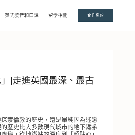
英式發音和口說
留學相關
合作邀約
」|走進英國最深、最古
要探索倫敦的歷史，還是單純因為迷戀
鐵的歷史比大多數現代城市的地下鐵系
的奧秘，從地鐵站的深度到「超貼心」