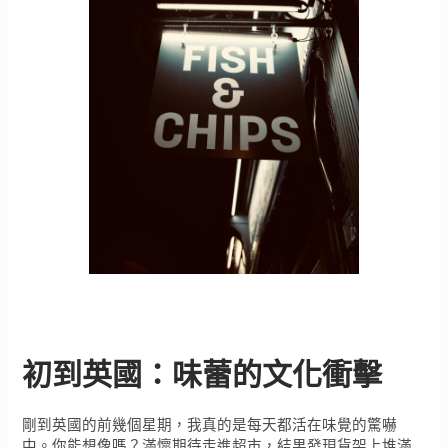
初到英國：味蕾的文化衝擊
剛到英國的前幾個星期，我真的是每天都活在味覺的驚嚇
中。你能想像嗎？滿懷期待走進超市，結果發現貨架上堆滿