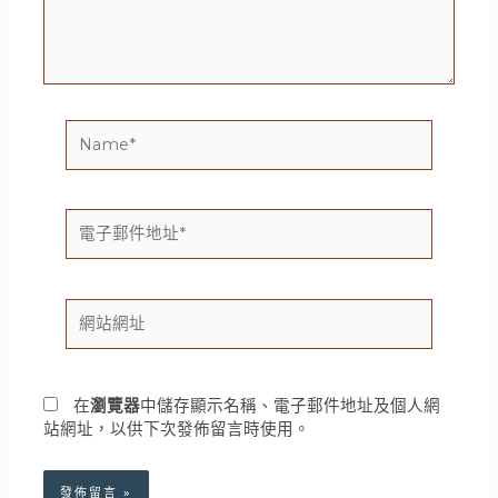
內
容...
Name*
電
子
郵
件
網
地
站
址
網
*
址
在
瀏覽器
中儲存顯示名稱、電子郵件地址及個人網
站網址，以供下次發佈留言時使用。