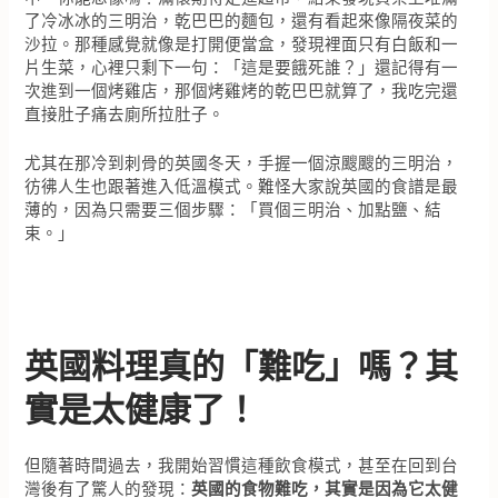
了冷冰冰的三明治，乾巴巴的麵包，還有看起來像隔夜菜的
沙拉。那種感覺就像是打開便當盒，發現裡面只有白飯和一
片生菜，心裡只剩下一句：「這是要餓死誰？」還記得有一
次進到一個烤雞店，那個烤雞烤的乾巴巴就算了，我吃完還
直接肚子痛去廁所拉肚子。
尤其在那冷到刺骨的英國冬天，手握一個涼颼颼的三明治，
彷彿人生也跟著進入低溫模式。難怪大家說英國的食譜是最
薄的，因為只需要三個步驟：「買個三明治、加點鹽、結
束。」
英國料理真的「難吃」嗎？其
實是太健康了！
但隨著時間過去，我開始習慣這種飲食模式，甚至在回到台
灣後有了驚人的發現：
英國的食物難吃，其實是因為它太健