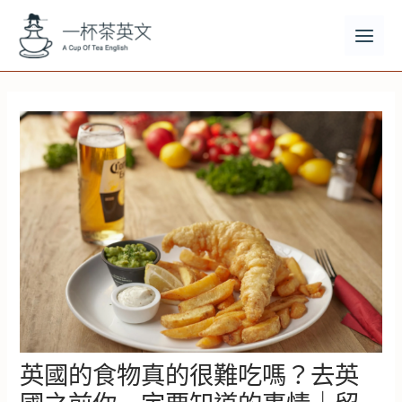
跳
至
主
MAI
要
MEN
內
容
英國的食物真的很難吃嗎？去英