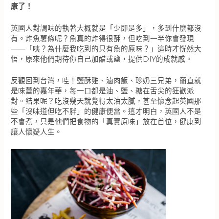
康了！
英國人對調味的執著大概就是「少即是多」，多到什麼都沒
有。炸魚薯條呢？魚真的炸得很酥，但吃到一半你會發現
——「咦？為什麼我吃到的只有魚的原味？」這時才恍然大
悟，原來他們期待你自己加醋或鹽，提供DIY的成就感。
反觀回到台灣，哇！鹽酥雞、滷肉飯、珍奶三兄弟，簡直就
是味蕾的嘉年華，每一口都是油、鹽、糖在舌尖的狂歡派
對。結果呢？吃沒幾天就覺得太油太膩，甚至懷念起英國那
些「沒味道但吃不胖」的健康便當。這才明白，英國人不是
不會煮，只是他們把食物的「真實原味」放在首位，健康到
讓人懷疑人生。