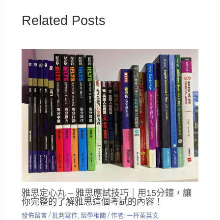
Related Posts
雅思定心丸 – 雅思應試技巧｜用15分鐘，讓
你完整的了解雅思這個考試的內容！
發佈留言
/
批判寫作
,
留學相關
/ 作者:
一杯茶英文