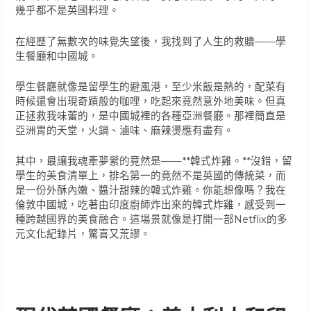
幾乎都不是英國料理。
在經歷了無數次的味覺失望後，我找到了人生的救贖——學
生餐廳和中國城。
學生餐廳就像是留學生的避風港，至少米飯是熱的，配菜有
時候還會出現奇蹟般的咖哩，吃起來竟然意外地美味。但真
正拯救我味蕾的，是中國城裡的各種亞洲餐廳。那裡簡直是
亞洲胃的天堂，火鍋、滷味、麻辣燙應有盡有。
其中，最讓我魂牽夢縈的竟然是——**韓式炸雞。**沒錯，留
學生的美食清單上，排名第一的竟然不是英國的傳統菜，而
是一份外酥內嫩、醬汁甜辣的韓式炸雞。你能想像嗎？我在
倫敦中國城，吃著由印度廚師炸出來的韓式炸雞，感受到一
種跨越國界的美食融合。這場景就像是打開一部Netflix的多
元文化紀錄片，驚喜又荒謬。