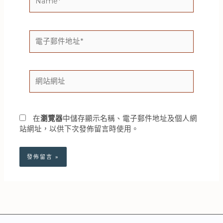
電
子
郵
件
網
地
站
址
網
*
址
在
瀏覽器
中儲存顯示名稱、電子郵件地址及個人網
站網址，以供下次發佈留言時使用。