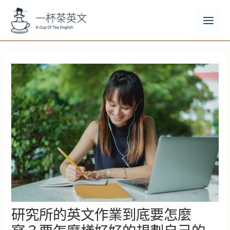
跳
至
主
MAI
要
MEN
內
容
研究所的英文作業到底要怎麼