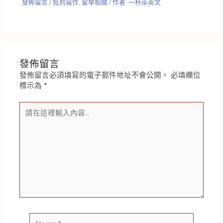
發佈留言
/
批判寫作
,
留學相關
/ 作者:
一杯茶英文
發佈留言
發佈留言必須填寫的電子郵件地址不會公開。
必填欄位
標示為
*
請
在
這
裡
輸
入
內
容...
Name*