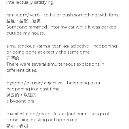
intellectually satisfying.
ram /ræm/ verb – to hit or push something with force
猛撞，猛擊；塞進
Someone rammed (into) my car while it was parked
outside my house.
simultaneous /ˌsɪm.əlˈteɪ.ni.əs/ adjective – happening
or being done at exactly the same time
同時的
There were several simultaneous explosions in
different cities.
bygone /ˈbaɪ.ɡɒn/ adjective – belonging to or
happening in a past time
過去的，以往的
a bygone era
manifestation /ˌmæn.ɪ.fesˈteɪ.ʃən/ noun – a sign of
something existing or happening
顯示；表明