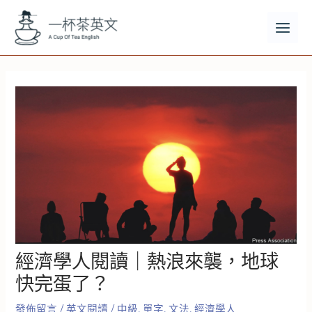
跳
至
主
MAI
要
MEN
內
容
經濟學人閱讀｜熱浪來襲，地球
快完蛋了？
發佈留言
/
英文閱讀
/
中級
,
單字
,
文法
,
經濟學人