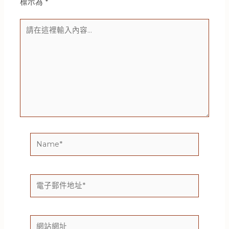
標示為
*
請
在
這
裡
輸
入
內
容...
Name*
電
子
郵
件
網
地