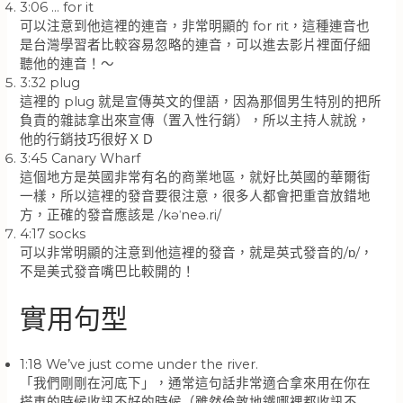
3:06 … for it
可以注意到他這裡的連音，非常明顯的 for rit，這種連音也
是台灣學習者比較容易忽略的連音，可以進去影片裡面仔細
聽他的連音！～
3:32 plug
這裡的 plug 就是宣傳英文的俚語，因為那個男生特別的把所
負責的雜誌拿出來宣傳（置入性行銷），所以主持人就說，
他的行銷技巧很好ＸＤ
3:45 Canary Wharf
這個地方是英國非常有名的商業地區，就好比英國的華爾街
一樣，所以這裡的發音要很注意，很多人都會把重音放錯地
方，正確的發音應該是 /kəˈneə.ri/
4:17 socks
可以非常明顯的注意到他這裡的發音，就是英式發音的/ɒ/，
不是美式發音嘴巴比較開的！
實用句型
1:18 We’ve just come under the river.
「我們剛剛在河底下」，通常這句話非常適合拿來用在你在
搭車的時候收訊不好的時候（雖然倫敦地鐵哪裡都收訊不