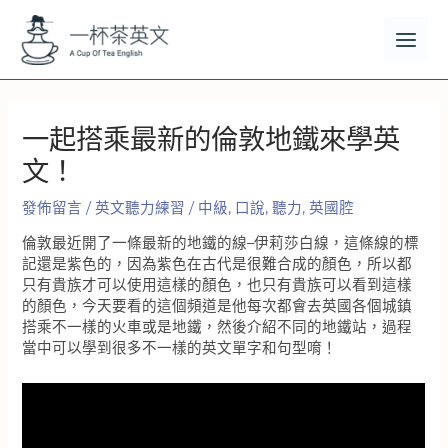
跳
至
主
MAI
要
MEN
內
容
一起搭乘最新的倫敦地鐵來學英
文！
發佈留言
/
英文聽力練習
/
中級
,
口說
,
聽力
,
英國腔
倫敦最近開了一條最新的地鐵的線–伊莉莎白線，這條線的標
記還是紫色的，因為紫色在古代是很難合成的顏色，所以都
只有貴族才可以使用這樣的顏色，也只有貴族可以看到這樣
的顏色，今天要看的這個頻道是他每次都會去英國各個城鎮
搭乘不一樣的火車或是地鐵，然後介紹不同的地鐵站，過程
當中可以學到很多不一樣的英文單字和句型唷！