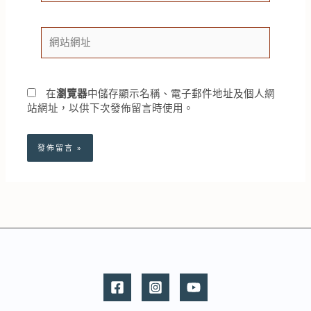
郵
件
網
地
站
址
網
*
址
在
瀏覽器
中儲存顯示名稱、電子郵件地址及個人網
站網址，以供下次發佈留言時使用。