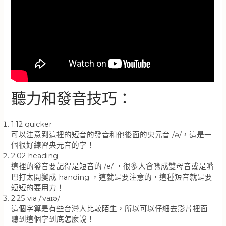
聽力和發音技巧：
1:12 quicker
可以注意到這裡的短音的發音和他後面的央元音 /ə/，這是一
個很好練習央元音的字！
2:02 heading
這裡的發音要記得是短音的 /e/ ，很多人會唸成雙母音或是嘴
巴打太開變成 handing ，這就是要注意的，這種短音就是要
短短的要用力！
2:25 via /ˈvaɪə/
這個字算是有些台灣人比較陌生，所以可以仔細去影片裡面
聽到這個字到底怎麼說！