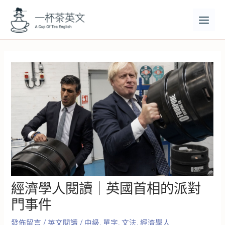
跳
至
主
MAI
要
MEN
內
容
經濟學人閱讀｜英國首相的派對
門事件
發佈留言
/
英文閱讀
/
中級
,
單字
,
文法
,
經濟學人