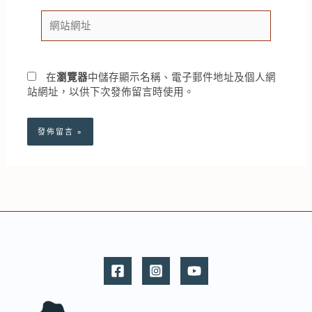
件
網
地
站
址
網
*
址
在
瀏覽器
中儲存顯示名稱、電子郵件地址及個人網
站網址，以供下次發佈留言時使用。