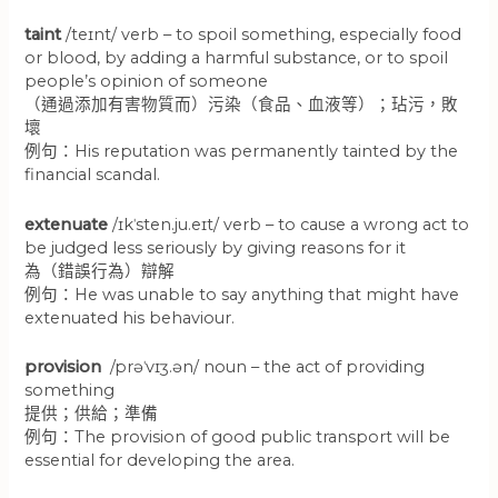
taint
/teɪnt/ verb – to spoil something, especially food
or blood, by adding a harmful substance, or to spoil
people’s opinion of someone
（通過添加有害物質而）污染（食品、血液等）；玷污，敗
壞
例句：His reputation was permanently tainted by the
financial scandal.
extenuate
/ɪkˈsten.ju.eɪt/ verb – to cause a wrong act to
be judged less seriously by giving reasons for it
為（錯誤行為）辯解
例句：He was unable to say anything that might have
extenuated his behaviour.
provision
/prəˈvɪʒ.ən/ noun – the act of providing
something
提供；供給；準備
例句：The provision of good public transport will be
essential for developing the area.