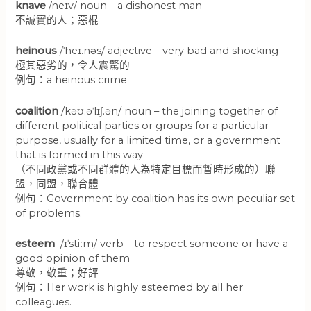
knave
/neɪv/ noun – a dishonest man
不誠實的人；惡棍
heinous
/ˈheɪ.nəs/ adjective – very bad and shocking
極其惡劣的，令人震驚的
例句：a heinous crime
coalition
/kəʊ.əˈlɪʃ.ən/ noun – the joining together of
different political parties or groups for a particular
purpose, usually for a limited time, or a government
that is formed in this way
（不同政黨或不同群體的人為特定目標而暫時形成的）聯
盟，同盟，聯合體
例句：Government by coalition has its own peculiar set
of problems.
esteem
/ɪˈstiːm/ verb – to respect someone or have a
good opinion of them
尊敬，敬重；好評
例句：Her work is highly esteemed by all her
colleagues.