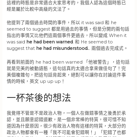
這裡的時態是非常適合大家思考的，我個人認為這個時態已
經是屬於比較中高級的文法了。
他提到了兩個過去時間的事件，所以 it was said 和 he
seemed to suggest 都是用過去的事情，但是分開的兩句話
指出的事情又比他們這兩個事件更過去，所以變成 When it
was said
he had been warned
. 和 He seemed to
suggest that
he had misunderstood.
.. 兩個過去完成式。
再看到前面的 he had been warned 「他被警告」，這句話
就是完美的被動語態，這句話真的太適合拿來做佳句了！完
美個複雜句，把這句話背起來，絕對可以讓你在討論這件事
情的時候，英文 up up up！
一杯茶後的想法
我覺得不管是不是政治人物，一個人在做錯事情之後勇於承
認，並且願意認錯道歉，是一個非常棒的特質，很可惜不知
道因為什麼原因，很少有政治人物有這樣的特質，大部分的
政治人物都會有一種「我不可能會犯錯啊！」「犯錯了也都