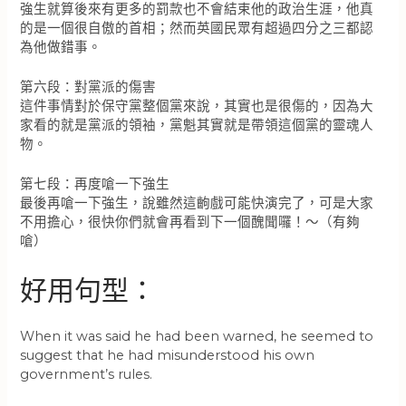
強生就算後來有更多的罰款也不會結束他的政治生涯，他真
的是一個很自傲的首相；然而英國民眾有超過四分之三都認
為他做錯事。
第六段：對黨派的傷害
這件事情對於保守黨整個黨來說，其實也是很傷的，因為大
家看的就是黨派的領袖，黨魁其實就是帶領這個黨的靈魂人
物。
第七段：再度嗆一下強生
最後再嗆一下強生，說雖然這齣戲可能快演完了，可是大家
不用擔心，很快你們就會再看到下一個醜聞囉！～（有夠
嗆）
好用句型：
When it was said he had been warned, he seemed to
suggest that he had misunderstood his own
government’s rules.