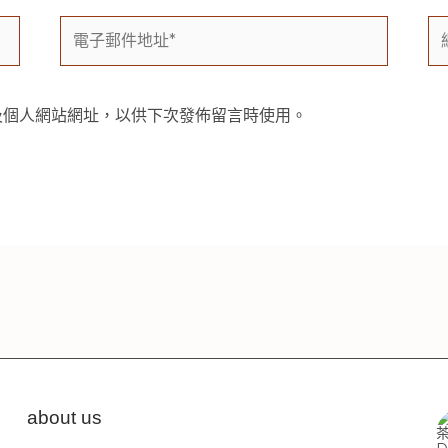
電
網
子
站
郵
網
件
址
及個人網站網址，以供下次發佈留言時使用。
地
址
*
about us