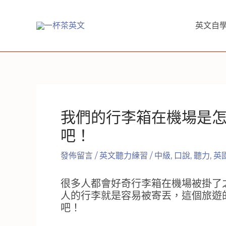
跳
至
英文自學
主
要
內
容
我們的行李箱在機場是
吧！
發佈留言
/
英文聽力練習
/
中級
,
口說
,
聽力
,
英
很多人都會好奇行李箱在機場被掛了
人的行李就是容易被寄丟，這個旅遊
吧！