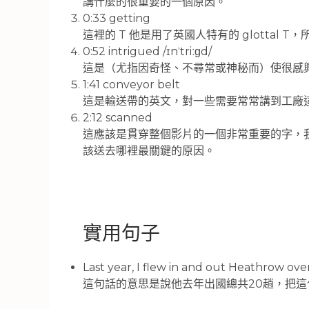
講什麼的很重要的一個原因。
0:33 getting
這裡的 T 他是用了英國人特有的 glottal 
0:52 intrigued /ɪnˈtriːɡd/
這是（尤指因奇怪、不尋常或神秘而）使很感
1:41 conveyor belt
這是輸送帶的英文，對一些需要常常講到工廠
2:12 scanned
這應該是貫穿整個影片的一個非常重要的字，
該送去哪裡最關鍵的原因。
實用句子
Last year, I flew in and out Heathrow ove
這句話的意思是說他去年出國總共20趟，把