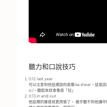
聽力和口說技巧
0:12 last year
可以注意到他這裡說的是像las shear，這是
ɑː/，聽起來就會像是「拉」
0:13 in and out
他這裡的連音就更誇張了， 幾乎聽不到他講中