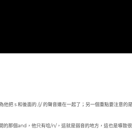
因為他把 s 和後面的 /j/ 的聲音連在一起了；另一個重點要注意的是
間的那個and，他只有唸/n/，這就是弱音的地方，這也是導