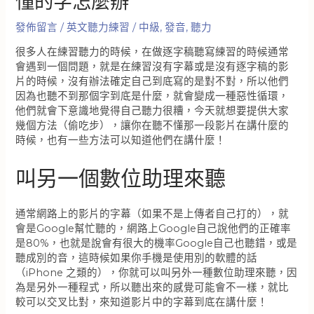
懂的字怎麼辦
發佈留言
/
英文聽力練習
/
中級
,
發音
,
聽力
很多人在練習聽力的時候，在做逐字稿聽寫練習的時候通常
會遇到一個問題，就是在練習沒有字幕或是沒有逐字稿的影
片的時候，沒有辦法確定自己到底寫的是對不對，所以他們
因為也聽不到那個字到底是什麼，就會變成一種惡性循環，
他們就會下意識地覺得自己聽力很糟，今天就想要提供大家
幾個方法（偷吃步），讓你在聽不懂那一段影片在講什麼的
時候，也有一些方法可以知道他們在講什麼！
叫另一個數位助理來聽
通常網路上的影片的字幕（如果不是上傳者自己打的），就
會是Google幫忙聽的，網路上Google自己說他們的正確率
是80%，也就是說會有很大的機率Google自己也聽錯，或是
聽成別的音，這時候如果你手機是使用別的軟體的話
（iPhone 之類的），你就可以叫另外一種數位助理來聽，因
為是另外一種程式，所以聽出來的感覺可能會不一樣，就比
較可以交叉比對，來知道影片中的字幕到底在講什麼！