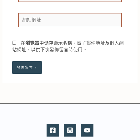
郵
件
網
地
站
址
網
*
址
在
瀏覽器
中儲存顯示名稱、電子郵件地址及個人網
站網址，以供下次發佈留言時使用。