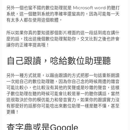
另外一個也蠻不錯的數位助理就是 Microsoft word 的聽打
系統，這一個聽到系統的準確率還蠻高的，因為可能每一天
有太多人都在使用這個軟體，
所以如果你真的要知道那個影片裡面的這一段話到底在講什
麼的話，找出這幾個數位助理幫助你，交叉比對之後也許會
讓你的正確率提高哦！
自己跟讀，唸給數位助理聽
另外一種方式就是，以藉由跟讀的方式把那一句話重新朗讀
一次給自己的數位助理聽，因為你自己念的時候周遭的雜音
可能比較小，也比較沒有其他的笑聲或是吵雜的聲音，這樣
子數位助理在聽的時候可能會比較是單一的聽你講話，當然
這很取決於你的模仿能力和發音實力，如果你的跟讀實力沒
有那麼好的話那你可能唸出來數位助理一樣是聽不懂，甚至
更糟！
查字典或是Google