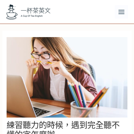
跳
至
主
MAI
要
MEN
內
容
練習聽力的時候，遇到完全聽不