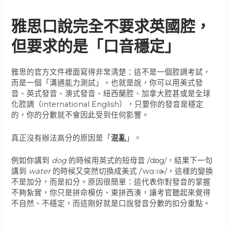
雅思口說完全不要求英國腔，
但要求的是「口音穩定」
雅思的官方文件裡面寫得非常清楚：這不是一個腔調考試，
而是一個「溝通能力測試」。也就是說，你可以用美式發
音、英式發音、澳式發音、紐西蘭腔、加拿大腔甚或是全球
化腔調（international English），只要你的發音是穩定
的，你的分數就不會因此受到任何影響。
真正沒有辦法高分的原因是「
混亂
」。
例如你講到
dog
的時候用英式的短母音 /dɒg/，結果下一句
講到
water
的時候又突然切換成美式 /ˈwɑːɾɚ/，這樣的變換
不是加分，而是扣分。原因很簡單：這代表你對發音的掌握
不夠紮實，你只是拼命模仿、東拼西湊，讓考官聽起來覺得
不自然、不穩定，而這剛好就是口說發音分數的扣分重點。