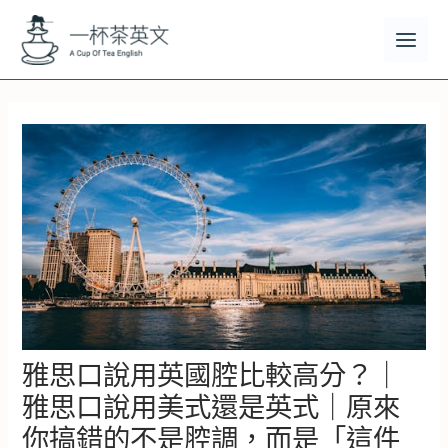
跳
至
主
MAI
要
MEN
內
容
雅思口說用英國腔比較高分？｜
雅思口說用美式還是英式｜原來
你搞錯的不是腔調，而是「這件