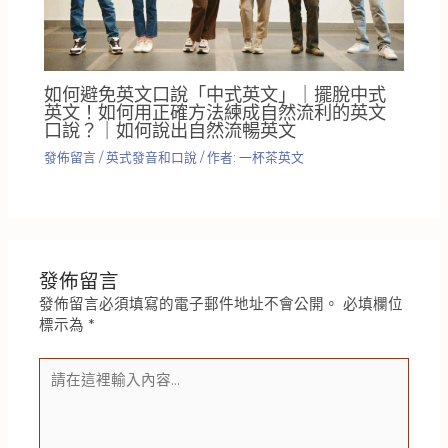
如何避免英文口說「中式英文」｜擺脫中式
英文！如何用正確方法練成自然流利的英文
口說？｜如何說出自然流暢英文
發佈留言
/
英式發音和口說
/ 作者:
一杯茶英文
發佈留言
發佈留言必須填寫的電子郵件地址不會公開。
必填欄位
標示為
*
請
在
這
裡