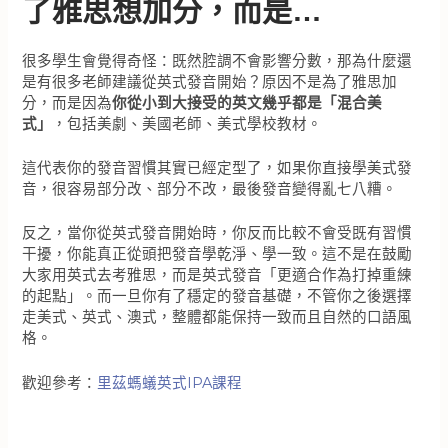
了雅思想加分，而是…
很多學生會覺得奇怪：既然腔調不會影響分數，那為什麼還
是有很多老師建議從英式發音開始？原因不是為了雅思加
分，而是因為
你從小到大接受的英文幾乎都是「混合美
式」
，包括美劇、美國老師、美式學校教材。
這代表你的發音習慣其實已經定型了，如果你直接學美式發
音，很容易部分改、部分不改，最後發音變得亂七八糟。
反之，當你從英式發音開始時，你反而比較不會受既有習慣
干擾，你能真正從頭把發音學乾淨、學一致。這不是在鼓勵
大家用英式去考雅思，而是英式發音「更適合作為打掉重練
的起點」。而一旦你有了穩定的發音基礎，不管你之後選擇
走美式、英式、澳式，整體都能保持一致而且自然的口語風
格。
歡迎參考：
里茲螞蟻英式IPA課程