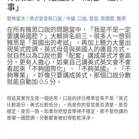
事」
發佈留言
/
英式發音和口說
/
中級
,
口說
,
發音
,
英國腔
,
雅思
在所有雅思口說的問題當中，「我是不是一定
要講英國腔？」大概排名前三。很多人一想到
雅思是「英國出的考試」，再加上聽力大量出
現英式腔調、英式母音與英國人的連音方式，
就自然以為口說也要「配套」講成英式才會高
分。更有人擔心，如果自己講美式英文會不會
看起來「不夠國際化」、「不夠英國」、「不
夠專業」，好像只要講成英式，那個口說分數
就能自動加 0.5 分。
但這其實完全是一個迷思。口說的評分標準從來不是「英式
比較高分、美式比較低分」，而是你的發音是否清楚、是否
穩定、是否一致。如果你把發音學得不穩定，那不管你講的
是哪一國腔調，分數都會被扣得乾乾淨淨。