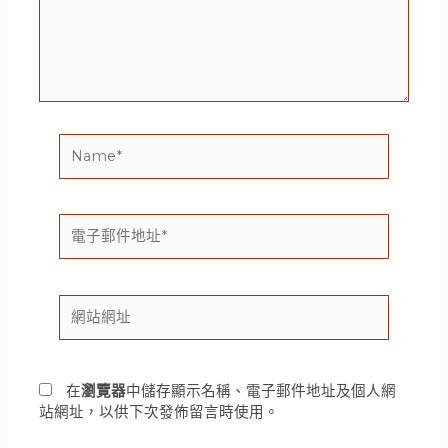
輸
入
內
容...
Name*
電
子
郵
件
網
地
站
址
網
*
址
在
瀏覽器
中儲存顯示名稱、電子郵件地址及個人網
站網址，以供下次發佈留言時使用。