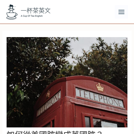
跳
至
主
MAI
要
MEN
內
容