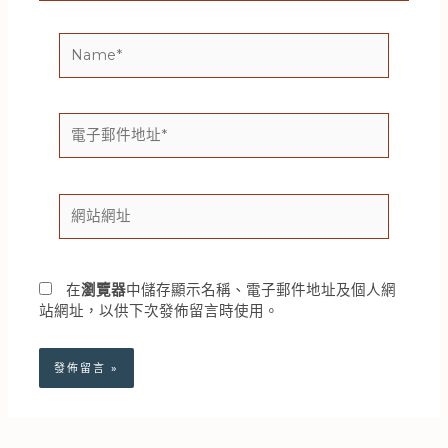
Name*
電
子
郵
件
網
地
站
址
網
*
址
在
瀏覽器
中儲存顯示名稱、電子郵件地址及個人網
站網址，以供下次發佈留言時使用。