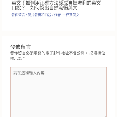
英文！如何用正確方法練成自然流利的英文
口說？｜如何說出自然流暢英文
發佈留言
/
英式發音和口說
/ 作者:
一杯茶英文
發佈留言
發佈留言必須填寫的電子郵件地址不會公開。
必填欄位
標示為
*
請
在
這
裡
輸
入
內
容...