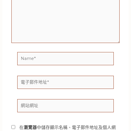
這
裡
輸
入
內
容...
Name*
電
子
郵
件
網
地
站
址
網
*
址
在
瀏覽器
中儲存顯示名稱、電子郵件地址及個人網