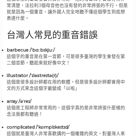
常清楚，法拉利3個母音他也沒有發的非常誇張的不行，但是
就是因為一個重音，讓外國人完全地聽不懂這個學生到底想
表達什麼。
台灣人常見的重音錯誤
barbecue /ˈbɑːbɪkjuː/
這個字的重音是在第一音節，可是很多臺灣的學生會發在第
二個音節，聽起來就好像中文！
illustrator /ˈɪləstreɪtə(r)/
這個是很多設計師都在用的軟體，但是很多設計師都會用中
文的方式來念這個字最變成「以啦」
array /əˈreɪ/
這個是工程師非常常用的，這個字真的是非常誇張什麼樣的
念法我都有聽過！
complicated /ˈkɒmplɪkeɪtɪd/
這個就是臺灣人非常喜歡講的一個複雜的英文，對臺灣人來