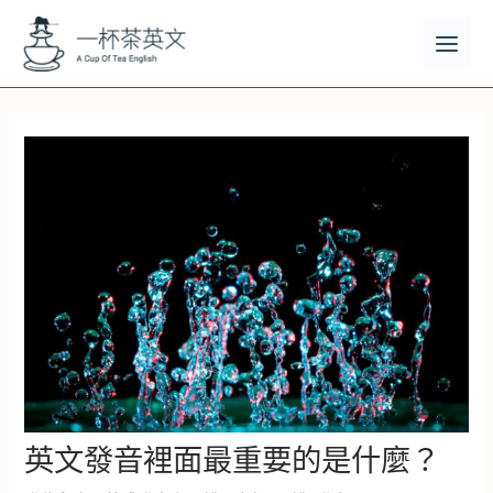
跳
至
主
MAI
要
MEN
內
容
英文發音裡面最重要的是什麼？