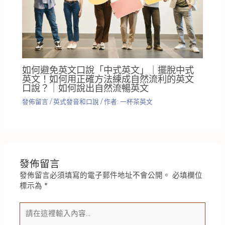
如何避免英文口說「中式英文」｜擺脫中式
英文！如何用正確方法練成自然流利的英文
口說？｜如何說出自然流暢英文
發佈留言
/
英式發音和口說
/ 作者:
一杯茶英文
發佈留言
發佈留言必須填寫的電子郵件地址不會公開。
必填欄位
標示為
*
請
在