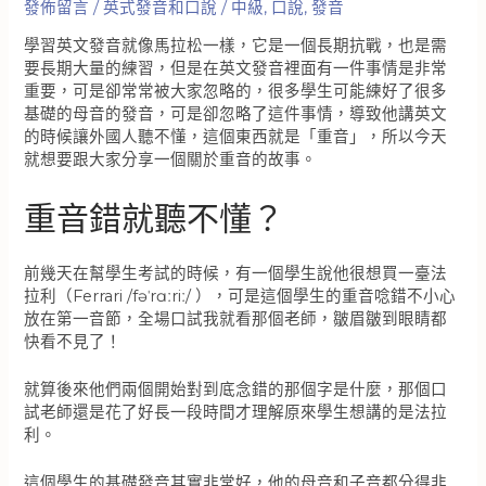
發佈留言
/
英式發音和口說
/
中級
,
口說
,
發音
學習英文發音就像馬拉松一樣，它是一個長期抗戰，也是需
要長期大量的練習，但是在英文發音裡面有一件事情是非常
重要，可是卻常常被大家忽略的，很多學生可能練好了很多
基礎的母音的發音，可是卻忽略了這件事情，導致他講英文
的時候讓外國人聽不懂，這個東西就是「重音」，所以今天
就想要跟大家分享一個關於重音的故事。
重音錯就聽不懂？
前幾天在幫學生考試的時候，有一個學生說他很想買一臺法
拉利（Ferrari /fəˈrɑːriː/ ），可是這個學生的重音唸錯不小心
放在第一音節，全場口試我就看那個老師，皺眉皺到眼睛都
快看不見了！
就算後來他們兩個開始對到底念錯的那個字是什麼，那個口
試老師還是花了好長一段時間才理解原來學生想講的是法拉
利。
這個學生的基礎發音其實非常好，他的母音和子音都分得非